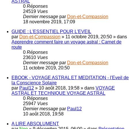
ASTRAL
0
Réponses
24519
Vues
Dernier message
par
Don-et-Compassion
18 novembre 2019, 17:09
GUIDE : L'ESSENTIEL POUR L'EVEIL
par
Don-et-Compassion
»
11 octobre 2019, 20:50
» dans
Apprendre comment faire un voyage astral : Carnet de
route
0
Réponses
23610
Vues
Dernier message
par
Don-et-Compassion
11 octobre 2019, 20:50
EBOOK - VOYAGE ASTRAL ET MEDITATION - l'Eveil de
la Conscience Solaire
par
Paul12
»
10 août 2018, 19:58
» dans
VOYAGE
ASTRAL ET TECHNIQUE VOYAGE ASTRAL
0
Réponses
25947
Vues
Dernier message
par
Paul12
10 août 2018, 19:58
A LIRE ABSOLUMENT
par
Noe
»
9 décembre 2015, 06:00
» dans
Présentation