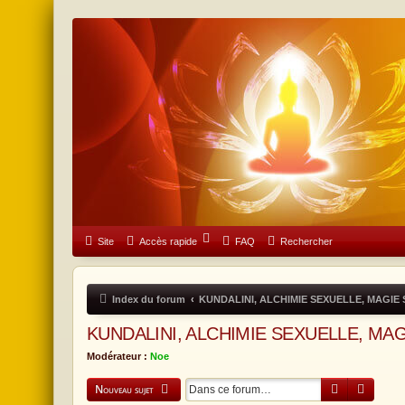
Forum Don & Compassion
Site
Accès rapide
FAQ
Rechercher
Index du forum
KUNDALINI, ALCHIMIE SEXUELLE, MAGIE
KUNDALINI, ALCHIMIE SEXUELLE, MA
Modérateur :
Noe
Rechercher
Recherch
Nouveau sujet