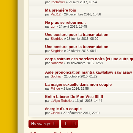
par
Itachiéveil
»
29 avril 2017, 18:54
Ma première fois
par
Paul12
»
29 décembre 2016, 15:56
Ne plus se retourner...
par
Lot
»
24 avril 2013, 18:45
Une posture pour la transmutation
par
Siegfried
»
28 février 2016, 08:20
Une posture pour la transmutation
par
Siegfried
»
28 février 2016, 08:11
corps astraux des sorciers noirs (et une autre 
par
Noname
»
19 novembre 2015, 12:27
Aide prononciation mantra kawlakaw sawlasaw 
par
Sophia
»
21 octobre 2015, 01:29
La magie sexuelle dans mon couple
par
Prince
»
2 juin 2014, 15:58
Enfin Libérer De Mon Vice !!!!!!!
par
L'Aigle Rebelle
»
13 juin 2015, 14:44
énergie d'un couple
par
Cléclé
»
27 décembre 2014, 22:01
Nouveau sujet