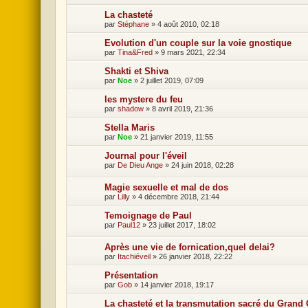
La chasteté
par
Stéphane
»
4 août 2010, 02:18
Evolution d'un couple sur la voie gnostique
par
Tina&Fred
»
9 mars 2021, 22:34
Shakti et Shiva
par
Noe
»
2 juillet 2019, 07:09
les mystere du feu
par
shadow
»
8 avril 2019, 21:36
Stella Maris
par
Noe
»
21 janvier 2019, 11:55
Journal pour l'éveil
par
De Dieu Ange
»
24 juin 2018, 02:28
Magie sexuelle et mal de dos
par
Lilly
»
4 décembre 2018, 21:44
Temoignage de Paul
par
Paul12
»
23 juillet 2017, 18:02
Après une vie de fornication,quel delai?
par
Itachiéveil
»
26 janvier 2018, 22:22
Présentation
par
Gob
»
14 janvier 2018, 19:17
La chasteté et la transmutation sacré du Gran