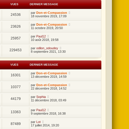
o
VUES
DERNIER MESSAGE
m
par
Don-et-Compassion
24536
m
18 novembre 2019, 17:09
e
par
Don-et-Compassion
23626
11 octobre 2019, 20:50
s
l
par
Paul12
25957
10 août 2018, 19:58
e
par
odilon_odoudey
7
229453
8 septembre 2021, 13:30
a
o
VUES
DERNIER MESSAGE
û
par
Don-et-Compassion
16301
t
13 décembre 2019, 14:59
2
par
Don-et-Compassion
10377
22 décembre 2018, 14:52
0
par
Sophia
2
44179
11 décembre 2018, 03:49
6
par
Paul12
,
13363
9 septembre 2018, 16:38
2
par
Lot
87489
3
17 juillet 2014, 19:20