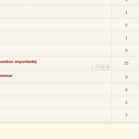
1
5
1
0
question importante)
25
1
2
3
seesar
0
8
2
7