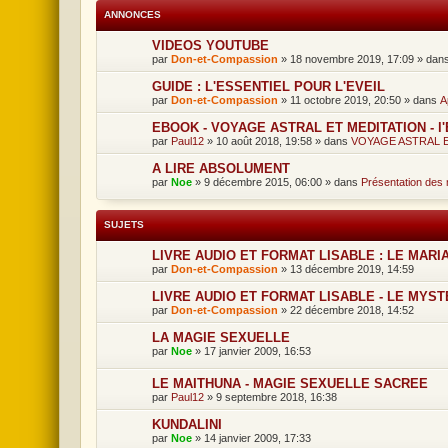
ANNONCES
VIDEOS YOUTUBE
par
Don-et-Compassion
»
18 novembre 2019, 17:09
» dan
GUIDE : L'ESSENTIEL POUR L'EVEIL
par
Don-et-Compassion
»
11 octobre 2019, 20:50
» dans
A
EBOOK - VOYAGE ASTRAL ET MEDITATION - l'Ev
par
Paul12
»
10 août 2018, 19:58
» dans
VOYAGE ASTRAL 
A LIRE ABSOLUMENT
par
Noe
»
9 décembre 2015, 06:00
» dans
Présentation des m
SUJETS
LIVRE AUDIO ET FORMAT LISABLE : LE MARI
par
Don-et-Compassion
»
13 décembre 2019, 14:59
LIVRE AUDIO ET FORMAT LISABLE - LE MYS
par
Don-et-Compassion
»
22 décembre 2018, 14:52
LA MAGIE SEXUELLE
par
Noe
»
17 janvier 2009, 16:53
LE MAITHUNA - MAGIE SEXUELLE SACREE
par
Paul12
»
9 septembre 2018, 16:38
KUNDALINI
par
Noe
»
14 janvier 2009, 17:33