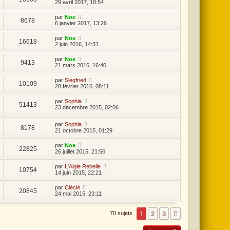
29 avril 2017, 18:54
par
Noe
8678
6 janvier 2017, 13:26
par
Noe
16618
2 juin 2016, 14:31
par
Noe
9413
21 mars 2016, 16:40
par
Siegfried
10109
28 février 2016, 08:11
par
Sophia
51413
23 décembre 2015, 02:06
par
Sophia
8178
21 octobre 2015, 01:29
par
Noe
22825
26 juillet 2015, 21:56
par
L'Aigle Rebelle
10754
14 juin 2015, 22:21
par
Cléclé
20845
24 mai 2015, 23:11
1
2
3
Suivante
70 sujets