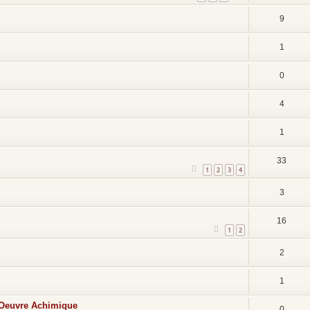
9
1
0
4
1
33
1
2
3
4
3
16
1
2
2
1
d Oeuvre Achimique
0