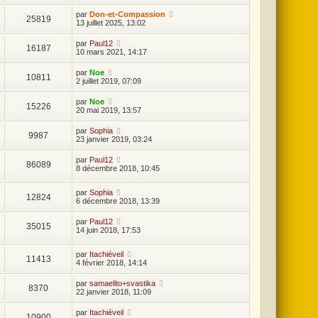
:
par
Don-et-Compassion
25819
13 juillet 2025, 13:02
4
2
par
Paul12
16187
10 mars 2021, 14:17
par
Noe
10811
2 juillet 2019, 07:09
par
Noe
15226
20 mai 2019, 13:57
par
Sophia
9987
23 janvier 2019, 03:24
par
Paul12
86089
8 décembre 2018, 10:45
par
Sophia
12824
6 décembre 2018, 13:39
par
Paul12
35015
14 juin 2018, 17:53
par
Itachiéveil
11413
4 février 2018, 14:14
par
samaelito+svastika
8370
22 janvier 2018, 11:09
par
Itachiéveil
10900