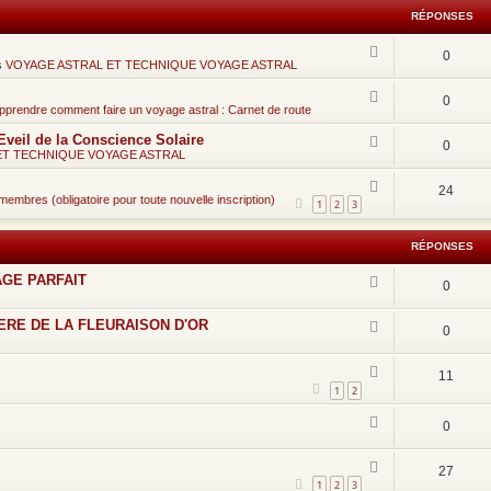
RÉPONSES
0
s
VOYAGE ASTRAL ET TECHNIQUE VOYAGE ASTRAL
0
pprendre comment faire un voyage astral : Carnet de route
eil de la Conscience Solaire
0
ET TECHNIQUE VOYAGE ASTRAL
24
embres (obligatoire pour toute nouvelle inscription)
1
2
3
RÉPONSES
AGE PARFAIT
0
TERE DE LA FLEURAISON D'OR
0
11
1
2
0
27
1
2
3