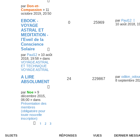
par
Don-et-
Compassion
»
11
octobre 2019, 20:50
EBOOK -
par
Paul12
0
25969
10 août 2018, 1
VOYAGE
ASTRAL ET
MEDITATION -
l'Eveil de la
Conscience
Solaire
par
Paul12
»
10 août
2018, 19:58
» dans
VOYAGE ASTRAL
ET TECHNIQUE
VOYAGE ASTRAL
A LIRE
par
odilon_odou
24
229867
8 septembre 202
ABSOLUMENT
par
Noe
»
9
décembre 2015,
06:00
» dans
Présentation des
membres
(obligatoire pour
toute nouvelle
inscription)
1
2
3
SUJETS
RÉPONSES
VUES
DERNIER MESS