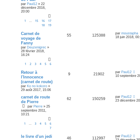
par
Paul12
»
22
décembre 2016,
20:00
1
15
16
17
…
18
19
Carnet de
par
moustapha
55
125388
18 juin 2018, 00
voyage de
Fanny
par
Deuzenigrec
»
28 février 2018,
16:24
1
2
3
4
5
6
Retour à
par
Paul12
9
21902
10 septembre 2
l'Innocence
(carnet de route)
par
Ko no kokoro
»
29 août 2017, 15:06
carnet de route
par
Paul12
62
150259
23 décembre 20
de Pierre
par
Pierre
»
25
septembre 2011,
10:21
1
3
4
5
6
…
7
le livre d'un jedi
par
Paul12
46
112997
23 décembre 20