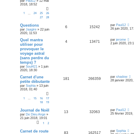
par
Paul12
»
12 mai
2018, 18:52
1
24
25
26
…
27
28
Questions
par
Paul12
6
15242
26 juin 2020, 17
par
Jaagire
»
22 juin
2020, 11:53
Quel mantra
par
jerome
4
13471
2 juin 2020, 23:
utiliser pour
provoquer le
voyage astral
(sans perdre du
temps) ?
par
Soul421
»
1 juin
2020, 18:30
Carnet d'une
par
shadow
181
266359
28 janvier 2020,
petite débutante
par
Sophia
»
13 juin
2018, 01:40
1
15
16
17
…
18
19
Journal de Noël
par
Paul12
13
32063
25 février 2019,
par
De Dieu Ange
»
21 juin 2018, 19:01
1
2
Carnet de route
par
Sophia
83
162517