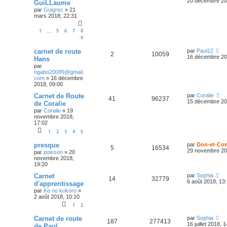
20 décembre 20
GuiLLaume
par
Guigrec
»
21
mars 2018, 22:31
1
5
6
7
8
…
9
carnet de route
par
Paul12
2
10059
16 décembre 20
Hans
par
ngabo20089@gmail.
com
»
16 décembre
2018, 09:00
Carnet de Route
par
Coralie
41
96237
15 décembre 20
de Coralie
par
Coralie
»
19
novembre 2018,
17:02
1
2
3
4
5
presque
par
Don-et-Co
5
16534
29 novembre 20
par
poisson
»
20
novembre 2018,
19:20
Carnet
par
Sophia
14
32779
6 août 2018, 13
d'apprentissage
par
Ko no kokoro
»
2 août 2018, 10:10
1
2
Carnet de route
par
Sophia
187
277413
16 juillet 2018, 
de Paul