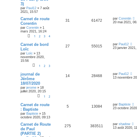
3)
par
Paul12
»
7 août
2021, 15:57
Carnet de route
par
Corentin
31
61472
20 mai 2021, 06
Corentin
par
Corentin
»
1
mars 2021, 16:24
1
2
3
4
Carnet de bord
par
Paul12
27
55015
23 janvier 2021,
Loïc
par
Loïc
»
13
novembre 2020,
15:56
1
2
3
journal de
par
Paul12
14
28468
13 novembre 20
Jérôme
18/07/2020
par
jerome
»
18
juillet 2020, 20:15
1
2
Carnet de route
par
Baptiste
5
13084
23 octobre 2020
: Baptiste
par
Baptiste
»
15
octobre 2020, 09:13
Carnet de Route
par
shadow
275
383511
13 août 2020, 1
de Paul
(PARTIE 2)