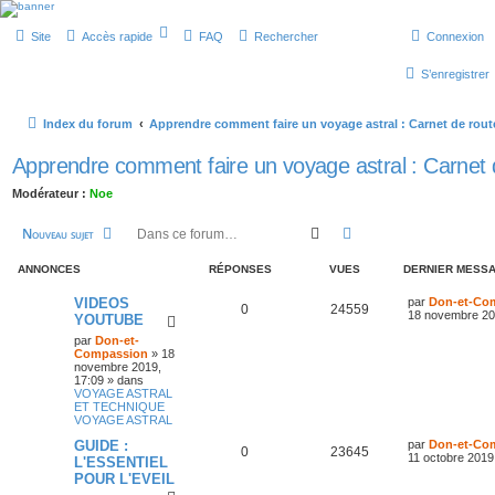
Forum Don & Compassion
Site
Accès rapide
FAQ
Rechercher
Connexion
S’enregistrer
Index du forum
Apprendre comment faire un voyage astral : Carnet de rout
Apprendre comment faire un voyage astral : Carnet 
Modérateur :
Noe
Rechercher
Recherche avancée
Nouveau sujet
ANNONCES
RÉPONSES
VUES
DERNIER MESS
VIDEOS
par
Don-et-Co
0
24559
18 novembre 20
YOUTUBE
par
Don-et-
Compassion
»
18
novembre 2019,
17:09
» dans
VOYAGE ASTRAL
ET TECHNIQUE
VOYAGE ASTRAL
GUIDE :
par
Don-et-Co
0
23645
11 octobre 2019
L'ESSENTIEL
POUR L'EVEIL