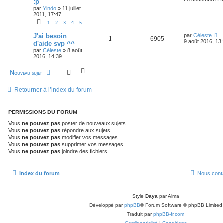
:p
par
Yindo
»
11 juillet
2011, 17:47
1
2
3
4
5
J'ai besoin
par
Céleste
1
6905
9 août 2016, 13
d'aide svp ^^
par
Céleste
»
8 août
2016, 14:39
Nouveau sujet
Retourner à l’index du forum
PERMISSIONS DU FORUM
Vous
ne pouvez pas
poster de nouveaux sujets
Vous
ne pouvez pas
répondre aux sujets
Vous
ne pouvez pas
modifier vos messages
Vous
ne pouvez pas
supprimer vos messages
Vous
ne pouvez pas
joindre des fichiers
Index du forum
Nous cont
Style
Daya
par Alma
Développé par
phpBB
® Forum Software © phpBB Limited
Traduit par
phpBB-fr.com
Confidentialité
|
Conditions