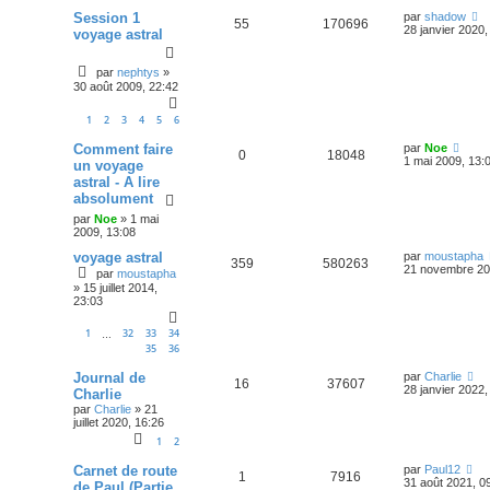
Session 1
par
shadow
55
170696
28 janvier 2020,
voyage astral
par
nephtys
»
30 août 2009, 22:42
1
2
3
4
5
6
Comment faire
par
Noe
0
18048
1 mai 2009, 13:
un voyage
astral - A lire
absolument
par
Noe
»
1 mai
2009, 13:08
voyage astral
par
moustapha
359
580263
21 novembre 20
par
moustapha
»
15 juillet 2014,
23:03
1
32
33
34
…
35
36
Journal de
par
Charlie
16
37607
28 janvier 2022,
Charlie
par
Charlie
»
21
juillet 2020, 16:26
1
2
Carnet de route
par
Paul12
1
7916
31 août 2021, 0
de Paul (Partie