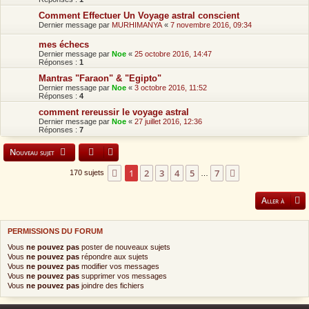
Comment Effectuer Un Voyage astral conscient
Dernier message par
MURHIMANYA
«
7 novembre 2016, 09:34
mes échecs
Dernier message par
Noe
«
25 octobre 2016, 14:47
Réponses :
1
Mantras "Faraon" & "Egipto"
Dernier message par
Noe
«
3 octobre 2016, 11:52
Réponses :
4
comment rereussir le voyage astral
Dernier message par
Noe
«
27 juillet 2016, 12:36
Réponses :
7
Nouveau sujet
1
2
3
4
5
7
Page
1
sur
7
Suivante
170 sujets
…
Aller à
PERMISSIONS DU FORUM
Vous
ne pouvez pas
poster de nouveaux sujets
Vous
ne pouvez pas
répondre aux sujets
Vous
ne pouvez pas
modifier vos messages
Vous
ne pouvez pas
supprimer vos messages
Vous
ne pouvez pas
joindre des fichiers