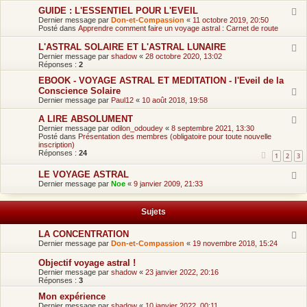
a
GUIDE : L'ESSENTIEL POUR L'EVEIL
Dernier message par
Don-et-Compassion
«
11 octobre 2019, 20:50
o
Posté dans
Apprendre comment faire un voyage astral : Carnet de route
û
L'ASTRAL SOLAIRE ET L'ASTRAL LUNAIRE
Dernier message par
shadow
«
28 octobre 2020, 13:02
t
Réponses :
2
2
EBOOK - VOYAGE ASTRAL ET MEDITATION - l'Eveil de la
Conscience Solaire
0
Dernier message par
Paul12
«
10 août 2018, 19:58
2
A LIRE ABSOLUMENT
6
Dernier message par
odilon_odoudey
«
8 septembre 2021, 13:30
Posté dans
Présentation des membres (obligatoire pour toute nouvelle
,
inscription)
Réponses :
24
2
1
2
3
1
LE VOYAGE ASTRAL
Dernier message par
Noe
«
9 janvier 2009, 21:33
:
2
Sujets
2
LA CONCENTRATION
Dernier message par
Don-et-Compassion
«
19 novembre 2018, 15:24
Objectif voyage astral !
Dernier message par
shadow
«
23 janvier 2022, 20:16
Réponses :
3
Mon expérience
Dernier message par
shadow
«
10 janvier 2022, 00:11