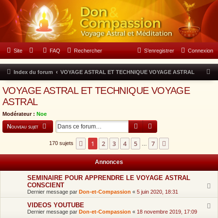
Forum Don & Compassion
Site
FAQ
Rechercher
S’enregistrer
Connexion
N
Index du forum
VOYAGE ASTRAL ET TECHNIQUE VOYAGE ASTRAL
o
VOYAGE ASTRAL ET TECHNIQUE VOYAGE
u
ASTRAL
s
Modérateur :
Noe
s
Rechercher
Recherche avancée
Nouveau sujet
o
m
1
2
3
4
5
7
Page
1
sur
7
Suivante
170 sujets
…
m
Annonces
e
s
SEMINAIRE POUR APPRENDRE LE VOYAGE ASTRAL
CONSCIENT
l
Dernier message par
Don-et-Compassion
«
5 juin 2020, 18:31
e
VIDEOS YOUTUBE
Dernier message par
Don-et-Compassion
«
18 novembre 2019, 17:09
6