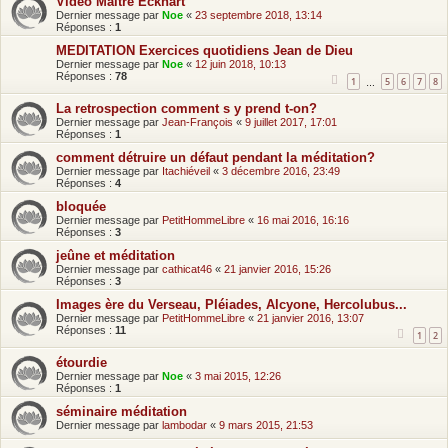
Vidéo Maître Eckhart
Dernier message par
Noe
«
23 septembre 2018, 13:14
Réponses :
1
MEDITATION Exercices quotidiens Jean de Dieu
Dernier message par
Noe
«
12 juin 2018, 10:13
Réponses :
78
1
5
6
7
8
…
La retrospection comment s y prend t-on?
Dernier message par
Jean-François
«
9 juillet 2017, 17:01
Réponses :
1
comment détruire un défaut pendant la méditation?
Dernier message par
Itachiéveil
«
3 décembre 2016, 23:49
Réponses :
4
bloquée
Dernier message par
PetitHommeLibre
«
16 mai 2016, 16:16
Réponses :
3
jeûne et méditation
Dernier message par
cathicat46
«
21 janvier 2016, 15:26
Réponses :
3
Images ère du Verseau, Pléiades, Alcyone, Hercolubus...
Dernier message par
PetitHommeLibre
«
21 janvier 2016, 13:07
Réponses :
11
1
2
étourdie
Dernier message par
Noe
«
3 mai 2015, 12:26
Réponses :
1
séminaire méditation
Dernier message par
lambodar
«
9 mars 2015, 21:53