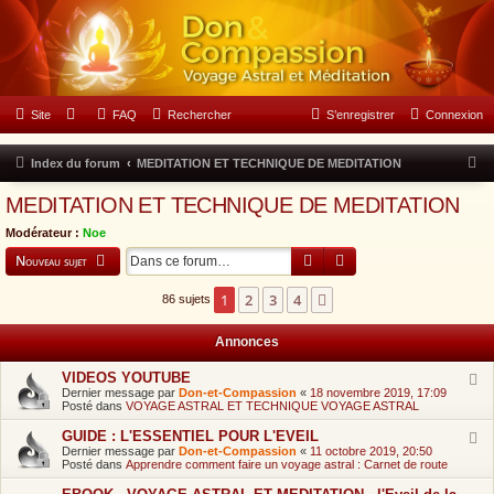
Forum Don & Compassion
Site
FAQ
Rechercher
S’enregistrer
Connexion
N
Index du forum
MEDITATION ET TECHNIQUE DE MEDITATION
o
MEDITATION ET TECHNIQUE DE MEDITATION
u
Modérateur :
Noe
s
Rechercher
Recherche avancée
Nouveau sujet
s
o
1
2
3
4
Suivante
86 sujets
m
Annonces
m
e
VIDEOS YOUTUBE
Dernier message par
Don-et-Compassion
«
18 novembre 2019, 17:09
s
Posté dans
VOYAGE ASTRAL ET TECHNIQUE VOYAGE ASTRAL
l
GUIDE : L'ESSENTIEL POUR L'EVEIL
Dernier message par
Don-et-Compassion
«
11 octobre 2019, 20:50
e
Posté dans
Apprendre comment faire un voyage astral : Carnet de route
9