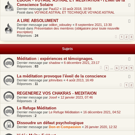
EBOOK - VOYAGE ASTRAL ET MEDITATION - l'Eveil de la
a
Conscience Solaire
Dernier message par
Paul12
«
10 août 2018, 19:58
o
Posté dans
VOYAGE ASTRAL ET TECHNIQUE VOYAGE ASTRAL
û
A LIRE ABSOLUMENT
Dernier message par
odilon_odoudey
«
8 septembre 2021, 13:30
t
Posté dans
Présentation des membres (obligatoire pour toute nouvelle
inscription)
2
Réponses :
24
1
2
3
0
2
Sujets
6
Méditation : expériences et témoignages.
,
Dernier message par
shadow
«
6 décembre 2021, 23:17
Réponses :
83
1
6
7
8
9
0
…
La méditation provoque l'éveil de la conscience
7
Dernier message par
johnvibes
«
4 août 2013, 16:49
:
Réponses :
11
1
2
4
REGENEREZ VOS CHAKRAS - MEDITAION
5
Dernier message par
Josef
«
12 janvier 2023, 07:46
Réponses :
2
Le Refuge Méditation
Dernier message par
Le Refuge Méditation
«
16 décembre 2021, 04:52
Réponses :
2
Dissoudre un défaut psychologique
Dernier message par
Don-et-Compassion
«
26 janvier 2020, 12:32