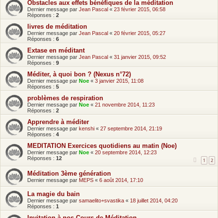
Obstacles aux effets bénéfiques de la méditation
Dernier message par
Jean Pascal
«
23 février 2015, 06:58
Réponses :
2
livres de méditation
Dernier message par
Jean Pascal
«
20 février 2015, 05:27
Réponses :
6
Extase en méditant
Dernier message par
Jean Pascal
«
31 janvier 2015, 09:52
Réponses :
9
Méditer, à quoi bon ? (Nexus n°72)
Dernier message par
Noe
«
3 janvier 2015, 11:08
Réponses :
5
problèmes de respiration
Dernier message par
Noe
«
21 novembre 2014, 11:23
Réponses :
2
Apprendre à méditer
Dernier message par
kenshi
«
27 septembre 2014, 21:19
Réponses :
4
MEDITATION Exercices quotidiens au matin (Noe)
Dernier message par
Noe
«
20 septembre 2014, 12:23
Réponses :
12
1
2
Méditation 3ème génération
Dernier message par
MEPS
«
6 août 2014, 17:10
La magie du bain
Dernier message par
samaelito+svastika
«
18 juillet 2014, 04:20
Réponses :
1
Invitation à nos Cours de Méditation