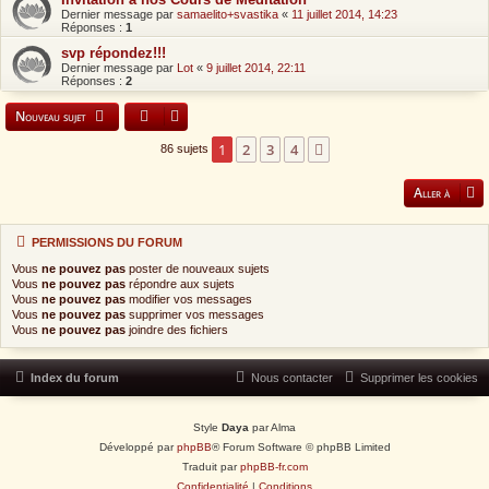
Dernier message par
samaelito+svastika
«
11 juillet 2014, 14:23
Réponses :
1
svp répondez!!!
Dernier message par
Lot
«
9 juillet 2014, 22:11
Réponses :
2
Nouveau sujet
1
2
3
4
Suivante
86 sujets
Aller à
PERMISSIONS DU FORUM
Vous
ne pouvez pas
poster de nouveaux sujets
Vous
ne pouvez pas
répondre aux sujets
Vous
ne pouvez pas
modifier vos messages
Vous
ne pouvez pas
supprimer vos messages
Vous
ne pouvez pas
joindre des fichiers
Index du forum
Nous contacter
Supprimer les cookies
Style
Daya
par Alma
Développé par
phpBB
® Forum Software © phpBB Limited
Traduit par
phpBB-fr.com
Confidentialité
|
Conditions