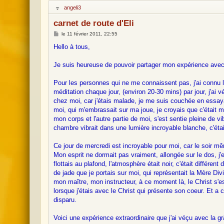
H
angeli3
o
r
carnet de route d'Eli
s
l
M
le
11 février 2011, 22:55
i
e
g
s
Hello à tous,
n
s
e
a
g
Je suis heureuse de pouvoir partager mon expérience avec v
e
Pour les personnes qui ne me connaissent pas, j'ai connu 
méditation chaque jour, (environ 20-30 mins) par jour, j'ai v
chez moi, car j'étais malade, je me suis couchée en essay
moi, qui m'embrassait sur ma joue, je croyais que c'était 
mon corps et l'autre partie de moi, s'est sentie pleine de v
chambre vibrait dans une lumière incroyable blanche, c'était
Ce jour de mercredi est incroyable pour moi, car le soir mê
Mon esprit ne dormait pas vraiment, allongée sur le dos, j'
flottais au plafond, l'atmosphère était noir, c'était différen
de jade que je portais sur moi, qui représentait la Mère Di
mon maître, mon instructeur, à ce moment là, le Christ s'e
lorsque j'étais avec le Christ qui présente son coeur. Et 
disparu.
Voici une expérience extraordinaire que j'ai véçu avec la grâ