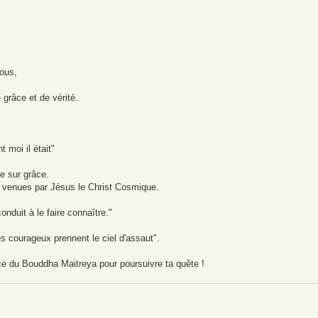
nous,
 grâce et de vérité.
t moi il était"
e sur grâce.
nt venues par Jésus le Christ Cosmique.
conduit à le faire connaître."
les courageux prennent le ciel d'assaut".
rce du Bouddha Maitreya pour poursuivre ta quête !