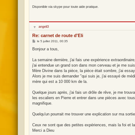
Disponible via skype pour toute aide pratique.
H
angeli3
o
r
Re: carnet de route d'Eli
s
l
M
le
5 juillet 2011, 00:35
i
e
g
s
Bonjour a tous,
n
s
e
a
g
La semaine dernière, j'ai fais une expérience extraordinaire
e
j'ai entendue un grand son dans mon cerveau et je me suis
Mère Divine dans la pièce, la pièce était sombre, j'ai essa
Alors je me suis demander "qui suis je, j'ai essayé de méd
mère qui est a 10 000 km de la.
Quelque jours après, j'ai fais un drôle de rêve, je me trou
les escaliers en Pierre et entrer dans une pièces avec tous 
magnifique.
Quelqu'un pourrait me trouver une explication sur ma sortie
Ceux ne sont que des petites expériences, mais la foi et 
Merci a Dieu