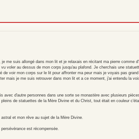
, je me suis allongé dans mon lit et je relaxais en récitant ma pierre comme d
 vu voler au dessus de mon corps jusqu'au plafond. Je cherchais une statuett
yé de voir mon corps sur le lit pour affronter ma peur mais je voyais pas gran
iter mais je me suis retrouver dans mon lit et a ce moment, j'ai entendu la vo
vais avec d'autre personnes dans une sorte se monastère avec plusieurs pièces
pleins de statuettes de la Mère Divine et du Christ, tout était en couleur c'éta
 astral et mon rêve au sujet de la Mère Divine.
la persévérance est récompensée.