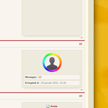
:
1
6
#2
Messages :
12
Enregistré le :
20 janvier 2011, 21:34
#3