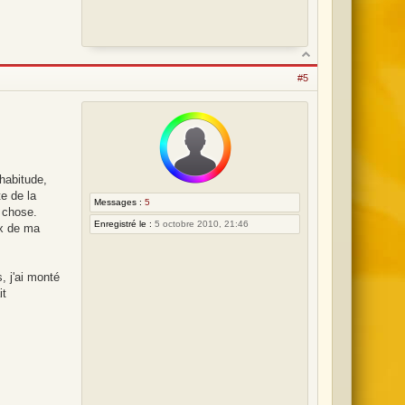
#5
'habitude,
e de la
Messages :
5
d chose.
Enregistré le :
5 octobre 2010, 21:46
ix de ma
, j'ai monté
it