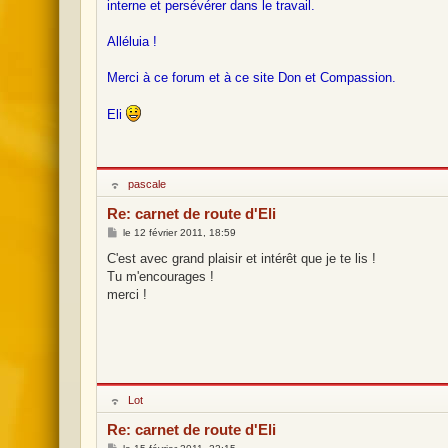
interne et persévérer dans le travail.
Alléluia !
Merci à ce forum et à ce site Don et Compassion.
Eli
H
pascale
o
r
Re: carnet de route d'Eli
s
l
M
le
12 février 2011, 18:59
i
e
g
s
C'est avec grand plaisir et intérêt que je te lis !
n
s
Tu m'encourages !
e
a
g
merci !
e
H
Lot
o
r
Re: carnet de route d'Eli
s
l
M