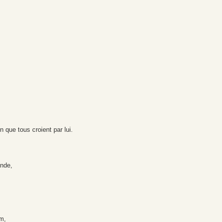
n que tous croient par lui.
onde,
om,