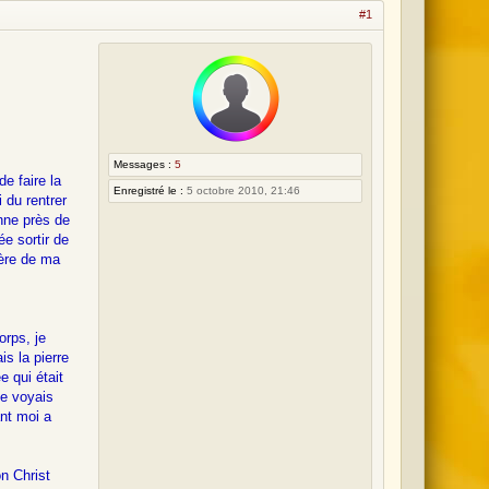
o
#1
m
m
e
s
l
e
Messages :
5
e faire la
8
Enregistré le :
5 octobre 2010, 21:46
i du rentrer
a
nne près de
e sortir de
o
hère de ma
û
t
2
orps, je
0
is la pierre
2
e qui était
je voyais
6
ant moi a
,
0
on Christ
9