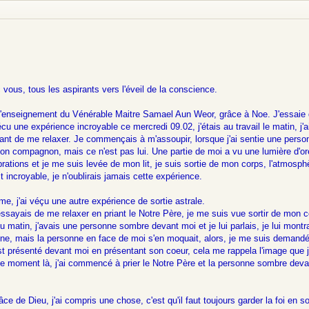
ous, tous les aspirants vers l'éveil de la conscience.
l'enseignement du Vénérable Maitre Samael Aun Weor, grâce à Noe. J'essaie d
écu une expérience incroyable ce mercredi 09.02, j'étais au travail le matin, j'a
ant de me relaxer. Je commençais à m'assoupir, lorsque j'ai sentie une perso
mon compagnon, mais ce n'est pas lui. Une partie de moi a vu une lumière d'oré
ibrations et je me suis levée de mon lit, je suis sortie de mon corps, l'atmosp
 incroyable, je n'oublirais jamais cette expérience.
me, j'ai véçu une autre expérience de sortie astrale.
essayais de me relaxer en priant le Notre Père, je me suis vue sortir de mon c
t du matin, j'avais une personne sombre devant moi et je lui parlais, je lui montra
vine, mais la personne en face de moi s'en moquait, alors, je me suis demandé
st présenté devant moi en présentant son coeur, cela me rappela l'image que 
a ce moment là, j'ai commencé à prier le Notre Père et la personne sombre dev
ce de Dieu, j'ai compris une chose, c'est qu'il faut toujours garder la foi en s