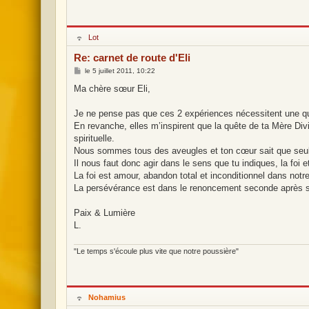
H
Lot
o
r
Re: carnet de route d'Eli
s
l
M
le
5 juillet 2011, 10:22
i
e
g
s
Ma chère sœur Eli,
n
s
e
a
g
Je ne pense pas que ces 2 expériences nécessitent une qu
e
En revanche, elles m’inspirent que la quête de ta Mère Di
spirituelle.
Nous sommes tous des aveugles et ton cœur sait que seule
Il nous faut donc agir dans le sens que tu indiques, la fo
La foi est amour, abandon total et inconditionnel dans notre
La persévérance est dans le renoncement seconde après se
Paix & Lumière
L.
"Le temps s'écoule plus vite que notre poussière"
H
Nohamius
o