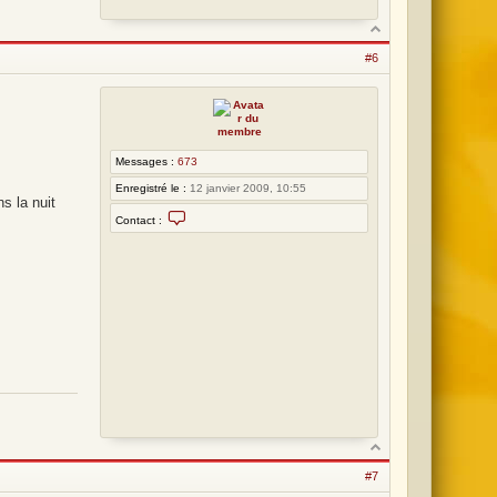
#6
Messages :
673
Enregistré le :
12 janvier 2009, 10:55
s la nuit
C
Contact :
o
n
t
a
c
t
e
r
L
o
t
#7