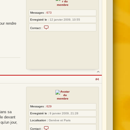
Messages :
673
Enregistré le :
12 janvier 2009, 10:55
our rendre
C
Contact :
o
n
t
a
c
t
e
r
L
o
t
#4
Messages :
629
dans sa
Enregistré le :
9 janvier 2009, 21:28
lle devant
Localisation :
Genève et Paris
qu'un jour,
C
Contact :