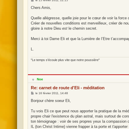
le
15 février 2011, 22:15
i
e
g
s
Chers Amis,
n
s
e
a
g
Quelle allégresse, quelle joie pour le cœur de voir la force 
e
Créer de nouvelles conditions est merveilleux, créer de no
gloire à notre Dieu
est
le chemin secret.
Merci à toi Dame Eli et que la Lumière de l’Etre t’accompa
L.
"Le temps s'écoule plus vite que notre poussière"
H
Noe
o
r
Re: carnet de route d'Eli - méditation
s
l
M
le
16 février 2011, 14:48
i
e
g
s
Bonjour chère soeur Eli,
n
s
e
a
g
Tu vois Eli ce que peut nous apporter la pratique de la mé
e
propre chair l'existence du plan astral, mais surtout de co
ton témoignage : voir de ses propres yeux la compassion d
IL (ton Christ Intime) vienne frapper à ta porte et t'apport