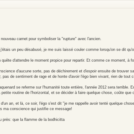
n nouveau carnet pour symboliser la "rupture" avec l'ancien.
j'étais un peu désabusé, je me suis laissé couler comme lorsqu'on se dit qu'o
n quête d'attendre le moment propice pour repartir. Et comme ce moment, à fo
onscience d'aucune sorte, pas de déchirement et d'espoir ensuite de trouver sa
r, pas de sentiment de rage et de honte d'avoir l'égo bien vivant, rien de tout c
traquenard se referme sur l'humanité toute entière, l'année 2012 sera terrible. E
etite routine de l'horizontal, et se décider à faire quelque chose, coûte que co
'un an, et là, ce soir, l'égo s'est dit "je me rappelle avoir tenté quelque chose
dans ma conscience qui justifie ce message!
eu près: que la flamme de la bodhicitta