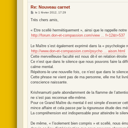
o
r
Re: Nouveau carnet
s
l
M
le
1 février 2012, 17:29
i
e
g
s
Très chers amis,
n
s
e
a
g
« Etre scellé hermétiquement », ainsi que le rappelle notre 
e
http://forum.don-et-compassion.com/view ... f=12&t=537
Le Maître s’est également exprimé dans la « psychologie ré
http://www.don-et-compassion.com/psycho ... aison.html
Cette merveilleuse faculté est nous dit-il en relation étroite
Ce n’est que dans le silence que nous pouvons faire la diffé
calme mental.
Répétons-le une nouvelle fois, ce n’est que dans le silen
Cette phrase ne vient pas de ma personne, elle me fut li
conscience naissante.
Krishnamurti parle abondamment de la flamme de l’attention
ne s’est pas reconnue elle-même.
Pour ce Grand Maître du mental il est simple d’exercer ce
mince affaire et cela passe par la rigoureuse étude des m
La compréhension est indispensable pour atteindre le silen
De même, « l’isolement bien compris » et scellé, nous éman