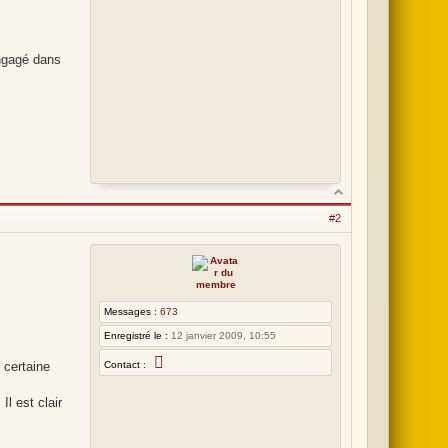
:
0
engagé dans
9
#2
Messages :
673
Enregistré le :
12 janvier 2009, 10:55
C
Contact :
 certaine
o
n
t
l est clair
a
c
t
e