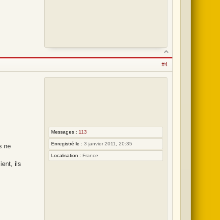
#4
Messages :
113
Enregistré le :
3 janvier 2011, 20:35
s ne
Localisation :
France
ent, ils