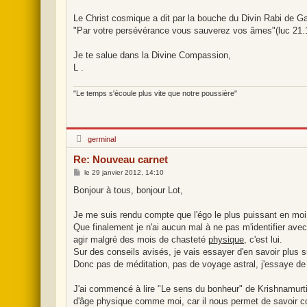
Le Christ cosmique a dit par la bouche du Divin Rabi de Ga
"Par votre persévérance vous sauverez vos âmes"(luc 21.
Je te salue dans la Divine Compassion,
L .
"Le temps s'écoule plus vite que notre poussière"
H
germinal
o
r
Re: Nouveau carnet
s
l
M
le
29 janvier 2012, 14:10
i
e
g
s
Bonjour à tous, bonjour Lot,
n
s
e
a
g
Je me suis rendu compte que l'égo le plus puissant en moi 
e
Que finalement je n'ai aucun mal à ne pas m'identifier avec
agir malgré des mois de chasteté
physique
, c'est lui.
Sur des conseils avisés, je vais essayer d'en savoir plus su
Donc pas de méditation, pas de voyage astral, j'essaye d
J'ai commencé à lire "Le sens du bonheur" de Krishnamurti,
d'âge physique comme moi, car il nous permet de savoir c