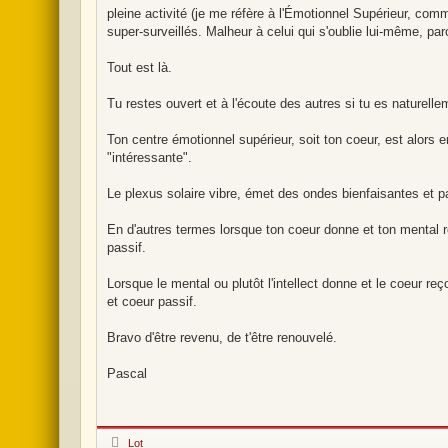
pleine activité (je me réfère à l'Émotionnel Supérieur, comm
super-surveillés. Malheur à celui qui s'oublie lui-même, pa
Tout est là.
Tu restes ouvert et à l'écoute des autres si tu es naturell
Ton centre émotionnel supérieur, soit ton coeur, est alors e
"intéressante".
Le plexus solaire vibre, émet des ondes bienfaisantes et p
En d'autres termes lorsque ton coeur donne et ton mental r
passif.
Lorsque le mental ou plutôt l'intellect donne et le coeur re
et coeur passif.
Bravo d'être revenu, de t'être renouvelé.
Pascal
H
Lot