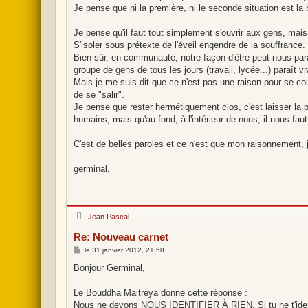
Je pense que ni la première, ni le seconde situation est la
Je pense qu'il faut tout simplement s'ouvrir aux gens, mai
S'isoler sous prétexte de l'éveil engendre de la souffrance.
Bien sûr, en communauté, notre façon d'être peut nous par
groupe de gens de tous les jours (travail, lycée...) paraît vr
Mais je me suis dit que ce n'est pas une raison pour se coup
de se "salir".
Je pense que rester hermétiquement clos, c'est laisser la p
humains, mais qu'au fond, à l'intérieur de nous, il nous faut
C'est de belles paroles et ce n'est que mon raisonnement, je
germinal,
H
Jean Pascal
o
r
Re: Nouveau carnet
s
l
M
le
31 janvier 2012, 21:58
i
e
g
s
Bonjour Germinal,
n
s
e
a
g
Le Bouddha Maitreya donne cette réponse :
e
Nous ne devons NOUS IDENTIFIER À RIEN. Si tu ne t'ident