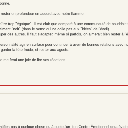
 bonne.
s rester en profondeur en accord avec notre flamme.
aître trop "égoïque". Il est clair que comparé à une communauté de bouddhist
aiment "noir" (dans le sens: qui ne colle pas aux "idées" de l'éveil).
er des autres. Il faut s'adapter, même si parfois, on aimerait bien rester à l'
ersonnalité agir en surface pour continuer à avoir de bonnes relations avec no
 garder la tête froide, et rester aux aguets.
 me ferai une joie de lire vos réactions!
ifies pas à quelque chose ou à quelqu'un, ton Centre Émotionnel sera évi