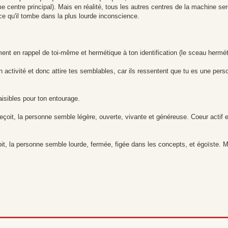
e centre principal). Mais en réalité, tous les autres centres de la machine se
rce qu'il tombe dans la plus lourde inconscience.
ement en rappel de toi-même et hermétique à ton identification (le sceau hermét
n activité et donc attire tes semblables, car ils ressentent que tu es une per
aisibles pour ton entourage.
eçoit, la personne semble légère, ouverte, vivante et généreuse. Coeur actif 
çoit, la personne semble lourde, fermée, figée dans les concepts, et égoïste. M