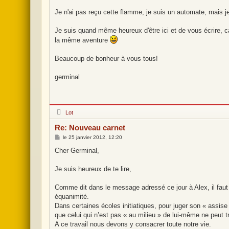
Je n'ai pas reçu cette flamme, je suis un automate, mais je 
Je suis quand même heureux d'être ici et de vous écrire, c
la même aventure
Beaucoup de bonheur à vous tous!
germinal
H
Lot
o
r
Re: Nouveau carnet
s
l
M
le
25 janvier 2012, 12:20
i
e
g
s
Cher Germinal,
n
s
e
a
g
Je suis heureux de te lire,
e
Comme dit dans le message adressé ce jour à Alex, il faut
équanimité.
Dans certaines écoles initiatiques, pour juger son « assise 
que celui qui n’est pas « au milieu » de lui-même ne peut tr
A ce travail nous devons y consacrer toute notre vie.