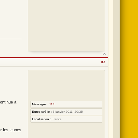
r
L
o
t
#3
continue à
Messages :
113
Enregistré le :
3 janvier 2011, 20:35
Localisation :
France
r les jeunes