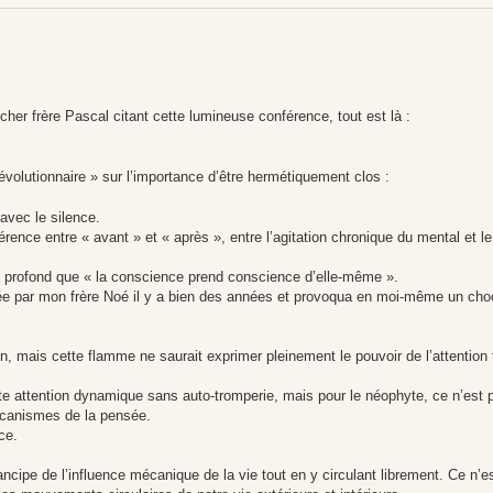
cher frère Pascal citant cette lumineuse conférence, tout est là :
volutionnaire » sur l’importance d’être hermétiquement clos :
 avec le silence.
rence entre « avant » et « après », entre l’agitation chronique du mental et le
ce profond que « la conscience prend conscience d’elle-même ».
vrée par mon frère Noé il y a bien des années et provoqua en moi-même un ch
, mais cette flamme ne saurait exprimer pleinement le pouvoir de l’attention t
tte attention dynamique sans auto-tromperie, mais pour le néophyte, ce n’est 
écanismes de la pensée.
ce.
cipe de l’influence mécanique de la vie tout en y circulant librement. Ce n’e