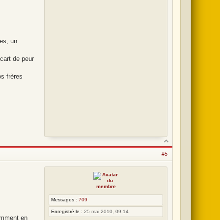
es, un
écart de peur
s frères
#5
Messages :
709
Enregistré le :
25 mai 2010, 09:14
demment en