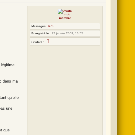
Messages :
673
Enregistré le :
12 janvier 2009, 10:55
C
Contact :
o
n
t
a
c
t
 légitime
e
r
L
o
t
oc dans ma
ant qu’elle
pas une
st que