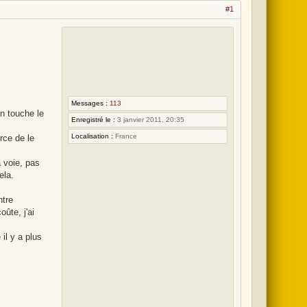
o
#1
m
m
e
s
l
e
Messages :
113
n touche le
8
Enregistré le :
3 janvier 2011, 20:35
a
Localisation :
France
rce de le
o
 voie, pas
û
ela.
t
ntre
2
ûte, j'ai
0
2
 il y a plus
6
,
1
9