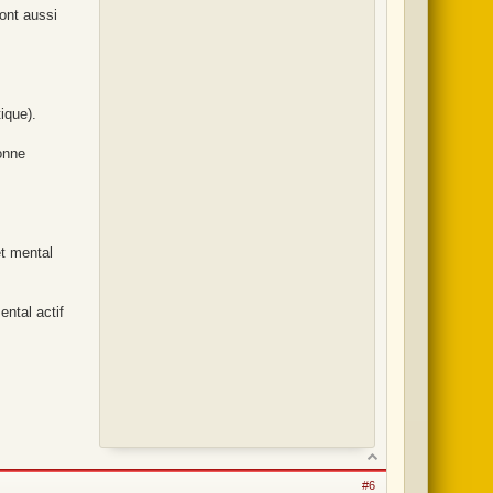
ront aussi
ique).
sonne
et mental
ental actif
#6