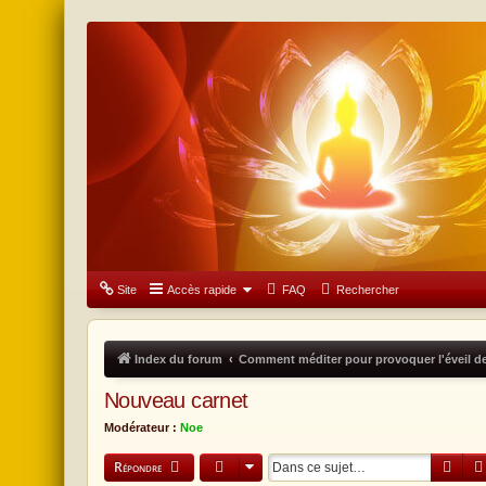
Forum Don & Compassion
Site
Accès rapide
FAQ
Rechercher
Index du forum
Comment méditer pour provoquer l'éveil de
Nouveau carnet
Modérateur :
Noe
Reche
Répondre