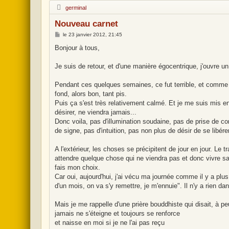
H
germinal
o
r
Nouveau carnet
s
l
M
le
23 janvier 2012, 21:45
i
e
g
s
Bonjour à tous,
n
s
e
a
g
Je suis de retour, et d'une manière égocentrique, j'ouvre u
e
Pendant ces quelques semaines, ce fut terrible, et comme 
fond, alors bon, tant pis.
Puis ça s'est très relativement calmé. Et je me suis mis e
désirer, ne viendra jamais...
Donc voila, pas d'illumination soudaine, pas de prise de c
de signe, pas d'intuition, pas non plus de désir de se libére
A l'extérieur, les choses se précipitent de jour en jour. Le 
attendre quelque chose qui ne viendra pas et donc vivre sa p
fais mon choix.
Car oui, aujourd'hui, j'ai vécu ma journée comme il y a plus d
d'un mois, on va s'y remettre, je m'ennuie". Il n'y a rien 
Mais je me rappelle d'une prière bouddhiste qui disait, à p
jamais ne s'éteigne et toujours se renforce
et naisse en moi si je ne l'ai pas reçu