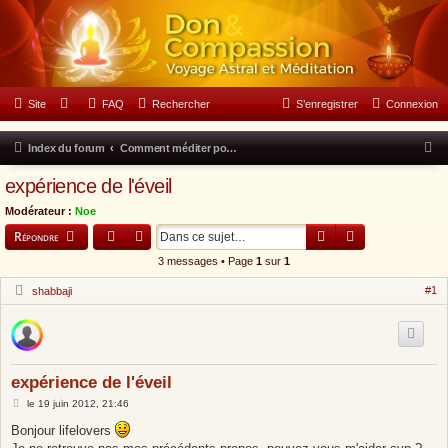
Forum Don & Compassion
Site
FAQ
Rechercher
S’enregistrer
Connexion
N
Index du forum
Comment méditer pour provoquer l'éveil de la conscience : Carnet de route
o
expérience de l'éveil
u
Modérateur :
Noe
s
Rechercher
Recherche avancée
Répondre
s
3 messages • Page
1
sur
1
o
H
#1
shabbaji
m
o
r
m
s
l
e
i
g
s
n
expérience de l'éveil
e
l
M
le
19 juin 2012, 21:46
e
e
s
Bonjour lifelovers
9
s