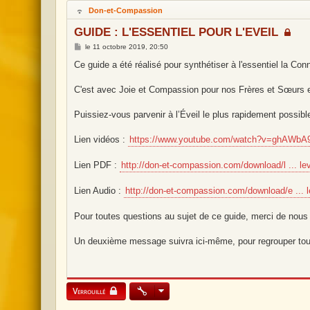
H
Don-et-Compassion
o
r
GUIDE : L'ESSENTIEL POUR L'EVEIL
s
l
M
le
11 octobre 2019, 20:50
i
e
g
s
Ce guide a été réalisé pour synthétiser à l'essentiel la Con
n
s
e
a
g
C'est avec Joie et Compassion pour nos Frères et Sœurs en
e
Puissiez-vous parvenir à l’Éveil le plus rapidement possible
Lien vidéos :
https://www.youtube.com/watch?v=ghAWbA9
Lien PDF :
http://don-et-compassion.com/download/l ... lev
Lien Audio :
http://don-et-compassion.com/download/e ... 
Pour toutes questions au sujet de ce guide, merci de nous
Un deuxième message suivra ici-même, pour regrouper tou
Verrouillé