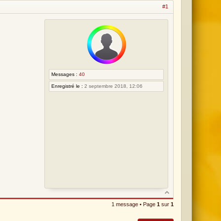
o
#1
m
m
e
s
l
e
Messages :
40
7
Enregistré le :
2 septembre 2018, 12:06
a
o
û
t
2
0
2
6
,
0
1 message • Page
1
sur
1
1