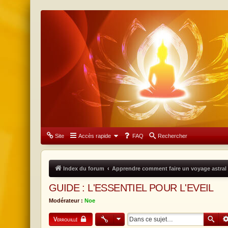
Forum Don & Compassion
Site
Accès rapide
FAQ
Rechercher
Index du forum
Apprendre comment faire un voyage astral 
GUIDE : L'ESSENTIEL POUR L'EVEIL
Modérateur :
Noe
Rech
Verrouillé