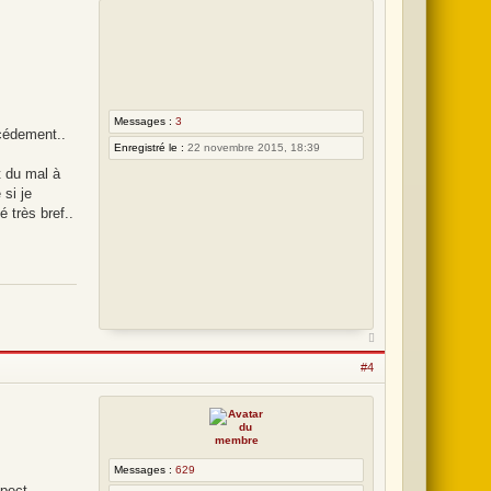
Messages :
3
écédement..
Enregistré le :
22 novembre 2015, 18:39
t du mal à
 si je
 très bref..
#4
Messages :
629
spect