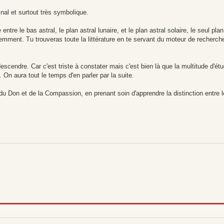
ginal et surtout très symbolique.
ntre le bas astral, le plan astral lunaire, et le plan astral solaire, le seul pla
iemment. Tu trouveras toute la littérature en te servant du moteur de recherc
escendre. Car c'est triste à constater mais c'est bien là que la multitude d'ét
 On aura tout le temps d'en parler par la suite.
du Don et de la Compassion, en prenant soin d'apprendre la distinction entre l