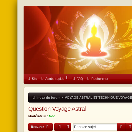
Forum Don & Compassion
Site
Accès rapide
FAQ
Rechercher
Index du forum
VOYAGE ASTRAL ET TECHNIQUE VOYAGE
Question Voyage Astral
Modérateur :
Noe
Reche
Répondre