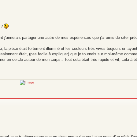
 !?
nt j'aimerais partager une autre de mes expériences que j'ai omis de citer pr
i, la pièce était fortement illuminé et les couleurs très vives toujours en ayan
pressionnant était, (pas facile à expliquer) que je tournais sur moi-même comme
 en cercle autour de mon corps.. Tout cela était très rapide et vif, cela à été
tral, que tu découvriras que ce n'est pas qu'un seul plan avec d'un côté, l'a