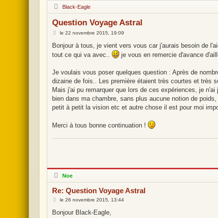
H
Black-Eagle
o
r
Question Voyage Astral
s
l
M
le
22 novembre 2015, 19:09
i
e
g
s
Bonjour à tous, je vient vers vous car j'aurais besoin de l'
n
s
e
tout ce qui va avec..
je vous en remercie d'avance d'aill
a
g
e
Je voulais vous poser quelques question : Après de nombre
dizaine de fois.. Les première étaient très courtes et très
Mais j'ai pu remarquer que lors de ces expériences, je n'ai 
bien dans ma chambre, sans plus aucune notion de poids, te
petit à petit la vision etc et autre chose il est pour moi 
Merci à tous bonne continuation !
H
Noe
o
r
Re: Question Voyage Astral
s
l
M
le
26 novembre 2015, 13:44
i
e
g
s
Bonjour Black-Eagle,
n
s