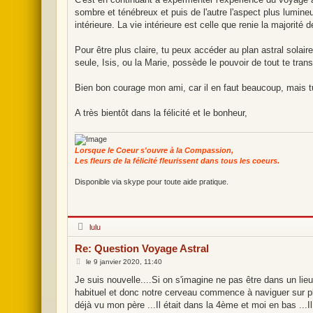
e
sombre et ténébreux et puis de l'autre l'aspect plus lumine
intérieure. La vie intérieure est celle que renie la majorité 
Pour être plus claire, tu peux accéder au plan astral solai
seule, Isis, ou la Marie, possède le pouvoir de tout te transm
Bien bon courage mon ami, car il en faut beaucoup, mais tu
A très bientôt dans la félicité et le bonheur,
Lorsque le Coeur s'ouvre à la Compassion,
Les fleurs de la félicité fleurissent dans tous les coeurs.
Disponible via skype pour toute aide pratique.
H
lulu
o
r
Re: Question Voyage Astral
s
l
M
le
9 janvier 2020, 11:40
i
e
g
s
Je suis nouvelle....Si on s'imagine ne pas être dans un lie
n
s
habituel et donc notre cerveau commence à naviguer sur pl
e
a
g
déjà vu mon père ...Il était dans la 4ème et moi en bas ...
e