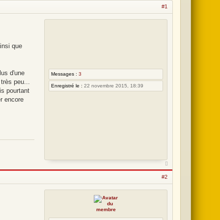
o
#1
m
m
e
ainsi que
s
l
e
lus d'une
Messages :
3
très peu...
7
Enregistré le :
22 novembre 2015, 18:39
is pourtant
a
er encore
o
û
t
2
0
2
#2
6
,
0
5