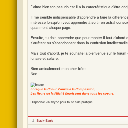
e
a
g
J'aime bien ton pseudo car il a la caractéristique d'être ori
e
Il me semble indispensable d'apprendre à faire la différence e
intéresse lorsqu'on veut apprendre à sortir en astral consc
quasiment chaque page.
Ensuite, tu dois apprendre que pour monter il faut d'abord d
s'arrêtent ou s'abandonnent dans la confusion intellectuelle.
Mais tout d'abord, je te souhaite la bienvenue sur le forum 
lunaire et solaire.
Bien amicalement mon cher frère,
Noe
Lorsque le Coeur s'ouvre à la Compassion,
Les fleurs de la félicité fleurissent dans tous les coeurs.
Disponible via skype pour toute aide pratique.
H
Black-Eagle
o
r