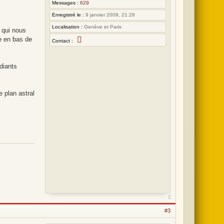
Messages :
629
:
Enregistré le :
9 janvier 2009, 21:28
3
Localisation :
Genève et Paris
3
n qui nous
C
he en bas de
Contact :
o
n
t
a
udiants
c
t
e
r
N
e plan astral
o
e
#3