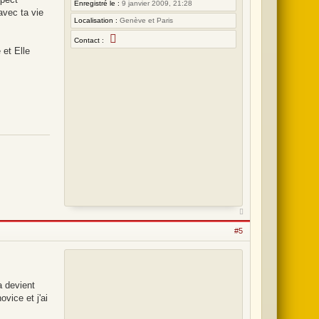
Enregistré le :
9 janvier 2009, 21:28
avec ta vie
Localisation :
Genève et Paris
C
Contact :
o
 et Elle
n
t
a
c
t
e
r
N
o
e
#5
a devient
vice et j'ai