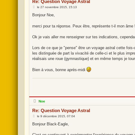
Re: Question Voyage Astral
s
l
M
le
27 novembre 2015, 15:13
i
e
g
s
Bonjour Noe,
n
s
e
a
g
merci pour ta réponse. Peux être, représente t-il mon âme
e
Ok je vais aller me renseigner sur tes indications, cependa
Lors de ce que je "pense" être un voyage astral cette fois-c
les distinguée de part la vivacité de celle-ci et le plus im
réalisais une roue (gymnastique) et en même temps je tourner
Bien à vous, bonne après-midi
H
Noe
o
r
Re: Question Voyage Astral
s
l
M
le
9 décembre 2015, 07:04
i
e
g
s
Bonjour Black-Eagle,
n
s
e
a
g
C'est en continuant à expérmenter l'expérience du voyage as